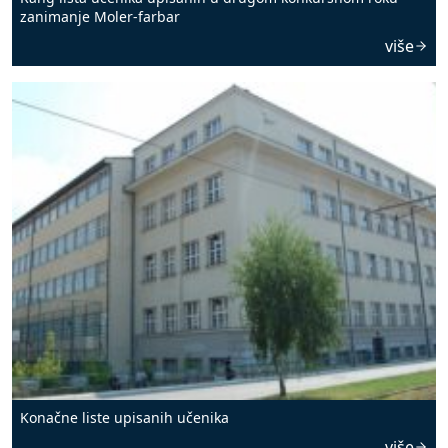
zanimanje Moler-farbar
više
Konačne liste upisanih učenika
više