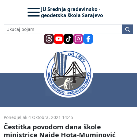
JU Srednja građevinsko -
geodetska škola Sarajevo
Ponedjeljak 4 Oktobra, 2021 14:45
Čestitka povodom dana škole
ministrice Naide Hota-Muminović