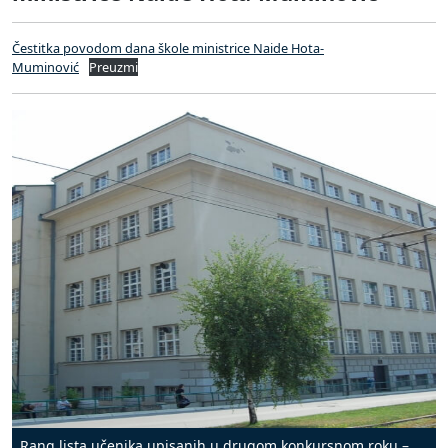
Čestitka povodom dana škole ministrice Naide Hota-
Muminović
Preuzmi
Rang lista učenika upisanih u drugom konkursnom roku –