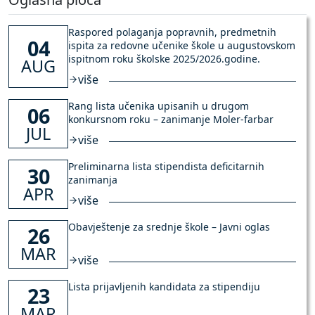
Raspored polaganja popravnih, predmetnih
04
ispita za redovne učenike škole u augustovskom
ispitnom roku školske 2025/2026.godine.
AUG
više
Rang lista učenika upisanih u drugom
06
konkursnom roku – zanimanje Moler-farbar
JUL
više
Preliminarna lista stipendista deficitarnih
30
zanimanja
APR
više
Obavještenje za srednje škole – Javni oglas
26
MAR
više
Lista prijavljenih kandidata za stipendiju
23
MAR