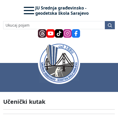
JU Srednja građevinsko -
geodetska škola Sarajevo
Učenički kutak