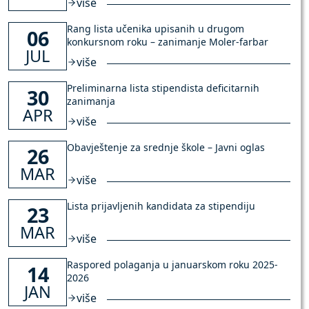
više
Rang lista učenika upisanih u drugom
06
konkursnom roku – zanimanje Moler-farbar
JUL
više
Preliminarna lista stipendista deficitarnih
30
zanimanja
APR
više
Obavještenje za srednje škole – Javni oglas
26
MAR
više
Lista prijavljenih kandidata za stipendiju
23
MAR
više
Raspored polaganja u januarskom roku 2025-
14
2026
JAN
više