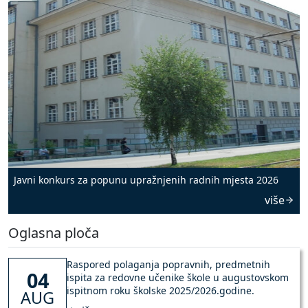
Javni konkurs za popunu upražnjenih radnih mjesta 2026
više
Oglasna ploča
Raspored polaganja popravnih, predmetnih
04
ispita za redovne učenike škole u augustovskom
ispitnom roku školske 2025/2026.godine.
AUG