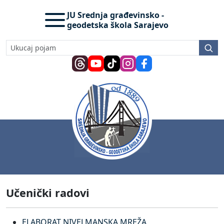
JU Srednja građevinsko -
geodetska škola Sarajevo
Učenički radovi
ELABORAT NIVELMANSKA MREŽA