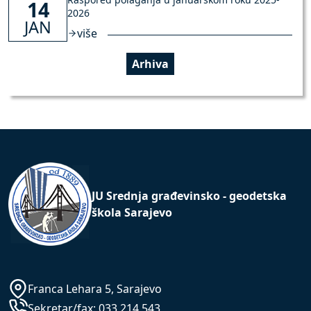
14
2026
JAN
više
Arhiva
JU Srednja građevinsko - geodetska
škola Sarajevo
Franca Lehara 5, Sarajevo
Sekretar/fax:
033 214 543