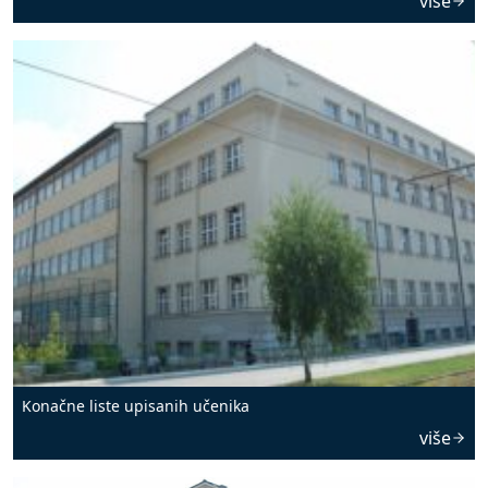
više
Konačne liste upisanih učenika
više