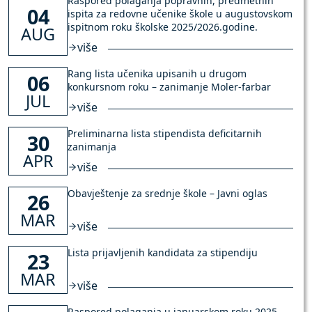
Raspored polaganja popravnih, predmetnih
04
ispita za redovne učenike škole u augustovskom
ispitnom roku školske 2025/2026.godine.
AUG
više
Rang lista učenika upisanih u drugom
06
konkursnom roku – zanimanje Moler-farbar
JUL
više
Preliminarna lista stipendista deficitarnih
30
zanimanja
APR
više
Obavještenje za srednje škole – Javni oglas
26
MAR
više
Lista prijavljenih kandidata za stipendiju
23
MAR
više
Raspored polaganja u januarskom roku 2025-