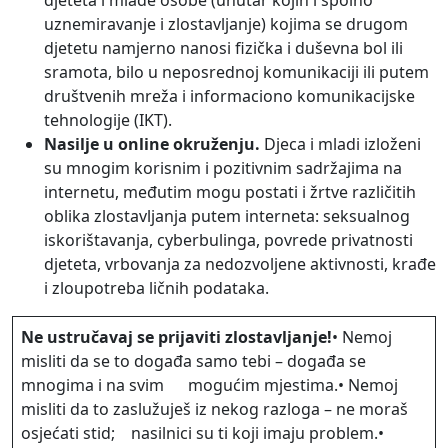
djeteta i mlade osobe (unutar kojih i spolno
uznemiravanje i zlostavljanje) kojima se drugom
djetetu namjerno nanosi fizička i duševna bol ili
sramota, bilo u neposrednoj komunikaciji ili putem
društvenih mreža i informaciono komunikacijske
tehnologije (IKT).
Nasilje u online okruženju.
Djeca i mladi izloženi
su mnogim korisnim i pozitivnim sadržajima na
internetu, međutim mogu postati i žrtve različitih
oblika zlostavljanja putem interneta: seksualnog
iskorištavanja, cyberbulinga, povrede privatnosti
djeteta, vrbovanja za nedozvoljene aktivnosti, krađe
i zloupotreba ličnih podataka.
Ne ustručavaj se prijaviti zlostavljanje!
• Nemoj
misliti da se to događa samo tebi – događa se
mnogima i na svim mogućim mjestima.• Nemoj
misliti da to zaslužuješ iz nekog razloga – ne moraš
osjećati stid; nasilnici su ti koji imaju problem.•