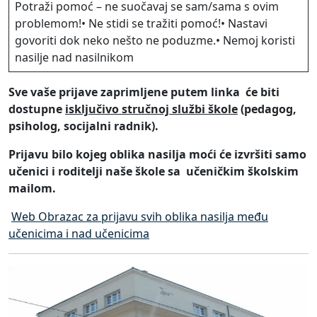
Potraži pomoć – ne suočavaj se sam/sama s ovim
problemom!• Ne stidi se tražiti pomoć!• Nastavi
govoriti dok neko nešto ne poduzme.• Nemoj koristi
nasilje nad nasilnikom
Sve va
še prijave zaprimljene putem linka će biti
dostupne
isključivo stručnoj službi škole
(pedagog,
psiholog, socijalni radnik).
Prijavu bilo kojeg oblika nasilja moći će izvršiti samo
učenici i roditelji naše škole sa učeničkim školskim
mailom.
Web Obrazac za prijavu svih oblika nasilja među
učenicima i nad učenicima