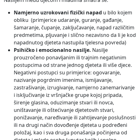
Nasiljem među djecom i mladima smatra se:
Namjerno uzrokovani fizički napad
u bilo kojem
obliku (primjerice udaranje, guranje, gađanje,
šamaranje, čupanje, zaključavanje, napad različitim
predmetima, pljuvanje i slično nezavisno da li je kod
napadnutog djeteta nastupila tjelesna povreda)
Psihičko i emocionalno nasilje.
Nasilje
prouzročeno ponavljanim ili trajnim negativnim
postupcima od strane jednog djeteta ili više djece.
Negativni postupci su primjerice: ogovaranje,
nazivanje pogrdnim imenima, ismijavanje,
zastrašivanje, izrugivanje, namjerno zanemarivanje
i isključivanje iz vršnjačke grupe kojoj pripada,
širenje glasina, oduzimanje stvari ili novca,
uništavanje ili oštećivanje djetetovih stvari,
ponižavanje, naređivanje ili zahtijevanje poslušnosti
ili na drugi način dovođenje djeteta u podređeni
položaj, kao i sva druga ponašanja počinjena od