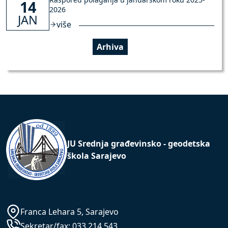
14
2026
JAN
više
Arhiva
JU Srednja građevinsko - geodetska
škola Sarajevo
Franca Lehara 5, Sarajevo
Sekretar/fax:
033 214 543