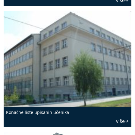
više
Konačne liste upisanih učenika
više