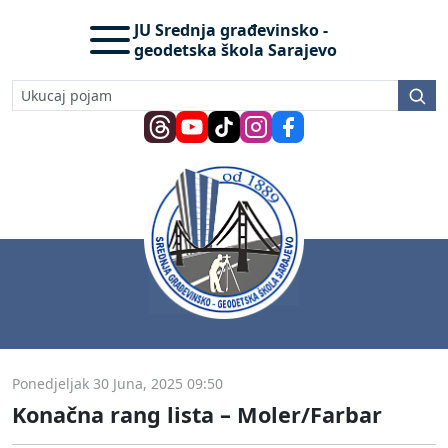
JU Srednja građevinsko -
geodetska škola Sarajevo
Ponedjeljak 30 Juna, 2025 09:50
Konačna rang lista – Moler/Farbar