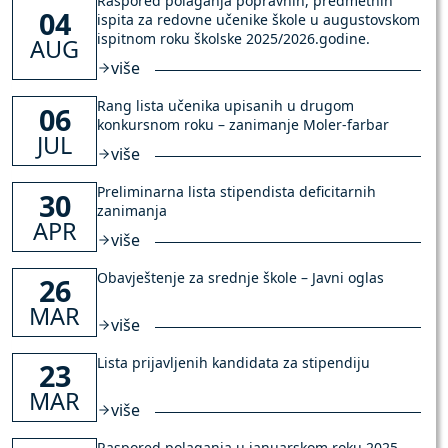
Raspored polaganja popravnih, predmetnih
04
ispita za redovne učenike škole u augustovskom
ispitnom roku školske 2025/2026.godine.
AUG
više
Rang lista učenika upisanih u drugom
06
konkursnom roku – zanimanje Moler-farbar
JUL
više
Preliminarna lista stipendista deficitarnih
30
zanimanja
APR
više
Obavještenje za srednje škole – Javni oglas
26
MAR
više
Lista prijavljenih kandidata za stipendiju
23
MAR
više
Raspored polaganja u januarskom roku 2025-