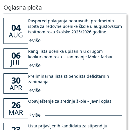
Oglasna ploča
Raspored polaganja popravnih, predmetnih
04
ispita za redovne učenike škole u augustovskom
ispitnom roku školske 2025/2026.godine.
AUG
više
Rang lista učenika upisanih u drugom
06
konkursnom roku – zanimanje Moler-farbar
JUL
više
Preliminarna lista stipendista deficitarnih
30
zanimanja
APR
više
Obavještenje za srednje škole – Javni oglas
26
MAR
više
Lista prijavljenih kandidata za stipendiju
23