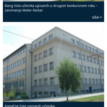
Rang lista učenika upisanih u drugom konkursnom roku –
zanimanje Moler-farbar
više
Konačne liste upisanih učenika