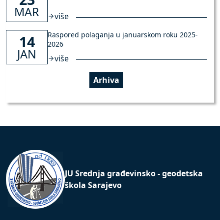
MAR
više
Raspored polaganja u januarskom roku 2025-
14
2026
JAN
više
Arhiva
JU Srednja građevinsko - geodetska
škola Sarajevo