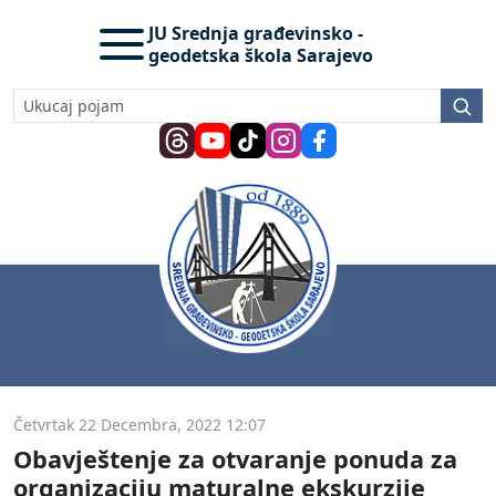
JU Srednja građevinsko -
geodetska škola Sarajevo
Četvrtak 22 Decembra, 2022 12:07
Obavještenje za otvaranje ponuda za
organizaciju maturalne ekskurzije