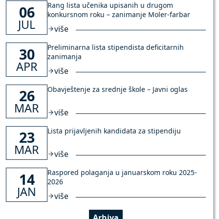
Rang lista učenika upisanih u drugom
06
konkursnom roku – zanimanje Moler-farbar
JUL
više
Preliminarna lista stipendista deficitarnih
30
zanimanja
APR
više
Obavještenje za srednje škole – Javni oglas
26
MAR
više
Lista prijavljenih kandidata za stipendiju
23
MAR
više
Raspored polaganja u januarskom roku 2025-
14
2026
JAN
više
Arhiva