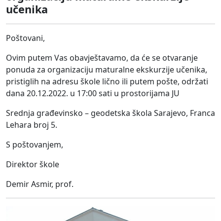
učenika
Poštovani,
Ovim putem Vas obavještavamo, da će se otvaranje
ponuda za organizaciju maturalne ekskurzije učenika,
pristiglih na adresu škole lično ili putem pošte, održati
dana 20.12.2022. u 17:00 sati u prostorijama JU
Srednja građevinsko – geodetska škola Sarajevo, Franca
Lehara broj 5.
S poštovanjem,
Direktor škole
Demir Asmir, prof.