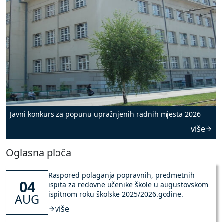
Javni konkurs za popunu upražnjenih radnih mjesta 2026
više
Oglasna ploča
Raspored polaganja popravnih, predmetnih
04
ispita za redovne učenike škole u augustovskom
ispitnom roku školske 2025/2026.godine.
AUG
više