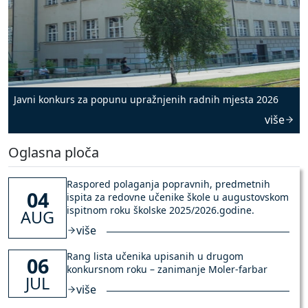
Javni konkurs za popunu upražnjenih radnih mjesta 2026
više
Oglasna ploča
Raspored polaganja popravnih, predmetnih
04
ispita za redovne učenike škole u augustovskom
ispitnom roku školske 2025/2026.godine.
AUG
više
Rang lista učenika upisanih u drugom
06
konkursnom roku – zanimanje Moler-farbar
JUL
više