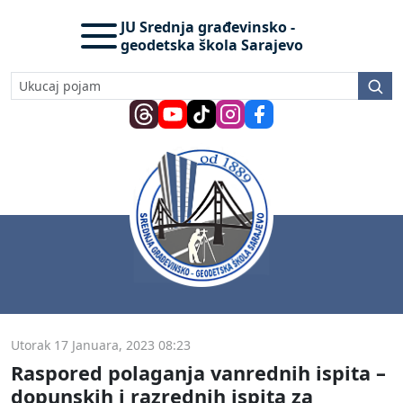
JU Srednja građevinsko -
geodetska škola Sarajevo
Utorak 17 Januara, 2023 08:23
Raspored polaganja vanrednih ispita –
dopunskih i razrednih ispita za