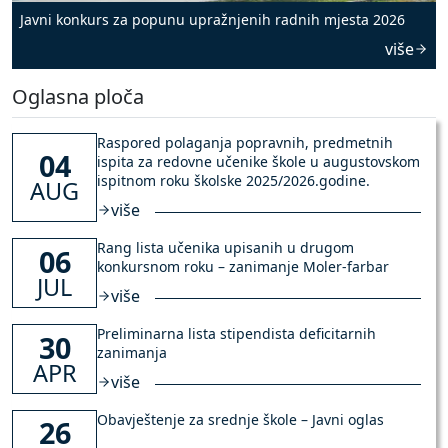
Javni konkurs za popunu upražnjenih radnih mjesta 2026
više
Oglasna ploča
Raspored polaganja popravnih, predmetnih
04
ispita za redovne učenike škole u augustovskom
ispitnom roku školske 2025/2026.godine.
AUG
više
Rang lista učenika upisanih u drugom
06
konkursnom roku – zanimanje Moler-farbar
JUL
više
Preliminarna lista stipendista deficitarnih
30
zanimanja
APR
više
Obavještenje za srednje škole – Javni oglas
26