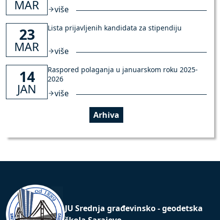
MAR
više
Lista prijavljenih kandidata za stipendiju
23
MAR
više
Raspored polaganja u januarskom roku 2025-
14
2026
JAN
više
Arhiva
JU Srednja građevinsko - geodetska